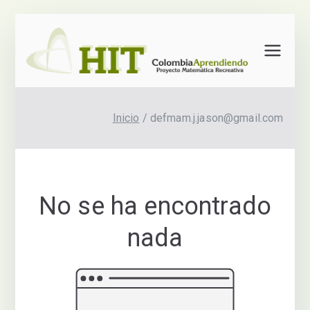
Saltar
al
HIT –
Hojas
contenido
Hojas
Interac
Intera
tivas
ctivas
de
Inicio
defmam.j.jason@gmail.com
de
Trabajo
Traba
jo
No se ha encontrado
nada